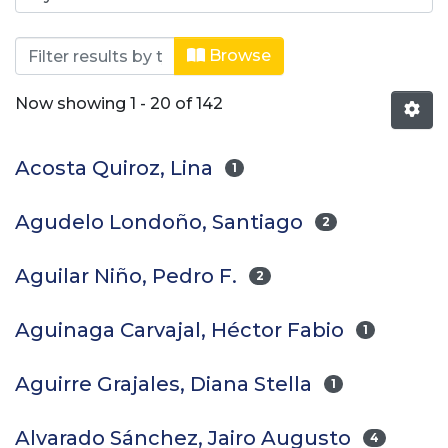
Browsing Editorial Lasallista by Auth
Browse
Now showing
1 - 20 of 142
Acosta Quiroz, Lina
1
Agudelo Londoño, Santiago
2
Aguilar Niño, Pedro F.
2
Aguinaga Carvajal, Héctor Fabio
1
Aguirre Grajales, Diana Stella
1
Alvarado Sánchez, Jairo Augusto
4