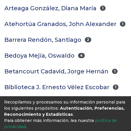
Arteaga González, Diana María
1
Atehortúa Granados, John Alexander
1
Barrera Rendón, Santiago
2
Bedoya Mejía, Oswaldo
4
Betancourt Cadavid, Jorge Hernán
1
Biblioteca J. Ernesto Vélez Escobar
1
Recopilamos y procesamos su información personal para
(current)
«
1
2
3
4
5
...
8
»
los siguientes propósitos:
Autenticación, Preferencias,
Reconocimiento y Estadísticas
.
Para obtener más información, lea nuestra
política de
privacidad
.