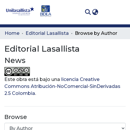
(curren
Log In
Communities
Home
Editorial Lasallista
Browse by Author
& Collections
Editorial Lasallista
All of DSpace
News
Este obra está bajo una
licencia Creative
Commons Atribución-NoComercial-SinDerivadas
2.5 Colombia
.
Browse