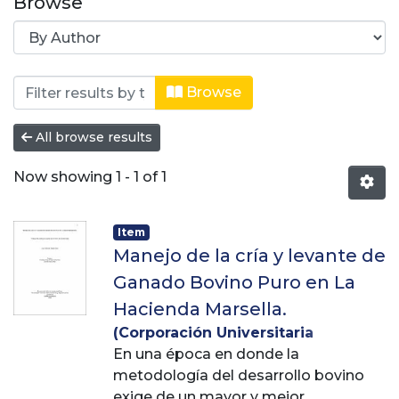
Browse
Browsing Zootecnia by Author "Álza
Browse
All browse results
Now showing
1 - 1 of 1
Item
Manejo de la cría y levante de
Ganado Bovino Puro en La
Hacienda Marsella.
(
Corporación Universitaria
Lasallista
En una época en donde la
,
2020
)
Álzate Soto, Juan
Manuel
metodología del desarrollo bovino
;
Arenas Sánchez, Fredy
Arley
exige de un mayor y mejor