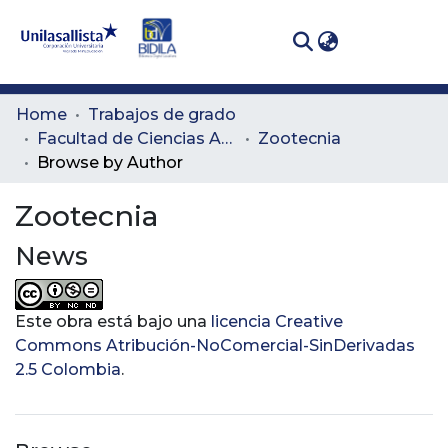
(curren
Log In
Communities
Home
Trabajos de grado
& Collections
Facultad de Ciencias Administrativas y Agropecuarias
Zootecnia
Browse by Author
All of DSpace
Zootecnia
News
Este obra está bajo una
licencia Creative
Commons Atribución-NoComercial-SinDerivadas
2.5 Colombia
.