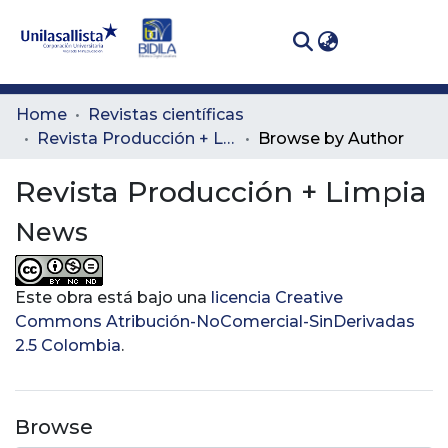
(curren
Log In
Communities
Home
Revistas científicas
& Collections
Revista Producción + Limpia
Browse by Author
All of DSpace
Revista Producción + Limpia
News
Este obra está bajo una
licencia Creative
Commons Atribución-NoComercial-SinDerivadas
2.5 Colombia
.
Browse