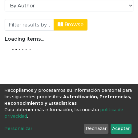
Browsing Revista Producción + Limpi
Browse
Loading items...
Recopilamos y procesamos su información personal para
los siguientes propósitos:
Autenticación, Preferencias,
Reconocimiento y Estadísticas
.
Para obtener más información, lea nuestra
política de
privacidad
.
Personalizar
Rechazar
Aceptar