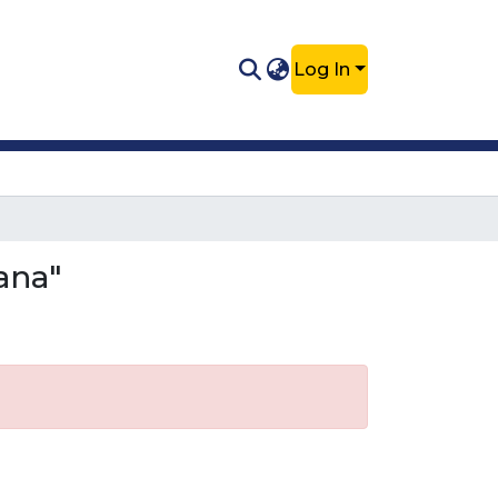
Log In
ana"