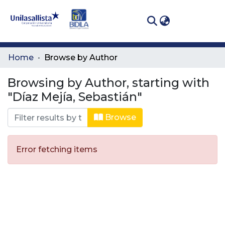
(curren
Log In
Communities
Home
Browse by Author
& Collections
Browsing by Author, starting with
All of DSpace
"Díaz Mejía, Sebastián"
Browse
Error fetching items