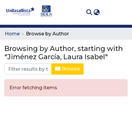
(curren
Log In
Communities
Home
Browse by Author
& Collections
Browsing by Author, starting with
All of DSpace
"Jiménez García, Laura Isabel"
Browse
Error fetching items