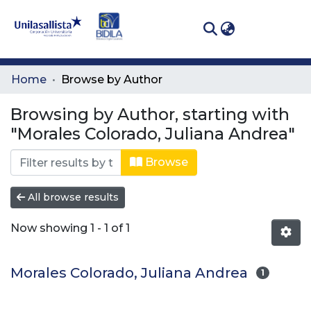
(curren
Log In
Communities
Home
Browse by Author
& Collections
Browsing by Author, starting with
All of DSpace
"Morales Colorado, Juliana Andrea"
Browse
All browse results
Now showing
1 - 1 of 1
Morales Colorado, Juliana Andrea
1