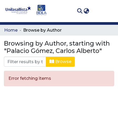
(curren
Log In
Communities
Home
Browse by Author
& Collections
Browsing by Author, starting with
All of DSpace
"Palacio Gómez, Carlos Alberto"
Browse
Error fetching items