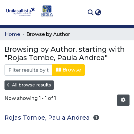
(curren
Log In
Communities
Home
Browse by Author
& Collections
Browsing by Author, starting with
All of DSpace
"Rojas Tombe, Paula Andrea"
Browse
All browse results
Now showing
1 - 1 of 1
Rojas Tombe, Paula Andrea
1