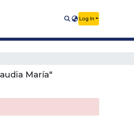
Log In
laudia María"