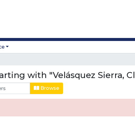
ce
rting with "Velásquez Sierra, C
Browse