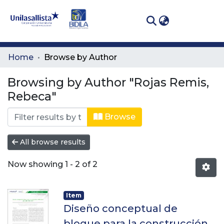
(curren
Log In
Communities
Home
Browse by Author
& Collections
Browsing by Author "Rojas Remis,
All of DSpace
Rebeca"
Browse
All browse results
Now showing
1 - 2 of 2
Item
Diseño conceptual de
bloque para la construcción