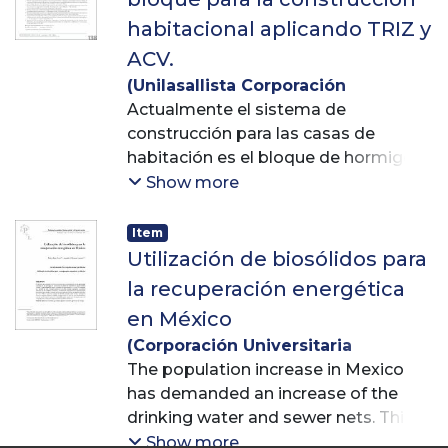
habitacional aplicando TRIZ y
ACV.
(
Unilasallista Corporación
Universitaria, Editorial Lasallista.
Actualmente el sistema de
,
2023
construcción para las casas de
)
Rojas Remis, Rebeca
;
Murillo
Silva, Arely
habitación es el bloque de hormigón,
;
Figueroa Valdez,
Gladys Carlota
el cual tiene un peso aproximado de
;
Hernández Ayón,
Show more
Sara Eugenia
entre 17,6 kg por pieza y cuyo diseño
;
Gutiérrez Manuel,
Carlos Alberto
es difícil de manejar y complejo de
Item
colocar para que la estructura de la
Utilización de biosólidos para
construcción quede en óptimas
la recuperación energética
condiciones. Adicionalmente, los
en México
materiales que componen el
(
Corporación Universitaria
hormigón tienen un impacto
Lasallista
The population increase in Mexico
,
2012
)
Rojas Remis,
ambiental negativo pues la
Rebeca
has demanded an increase of the
;
Mendoza Espinosa,
explotación de arena, la fabricación
Leopoldo G.
drinking water and sewer nets. This
de cemento y el agua utilizada
has
Show more
presentan varios impactos