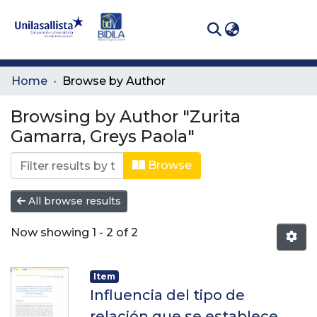
(curren
Log In
Communities
Home
Browse by Author
& Collections
Browsing by Author "Zurita
All of DSpace
Gamarra, Greys Paola"
Browse
All browse results
Now showing
1 - 2 of 2
Item
Influencia del tipo de
relación que se establece