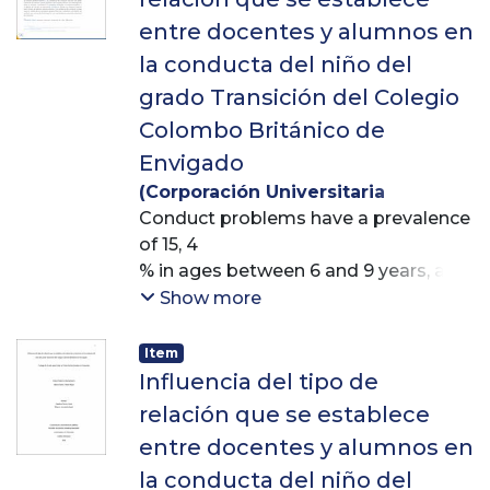
entre docentes y alumnos en
la conducta del niño del
grado Transición del Colegio
Colombo Británico de
Envigado
(
Corporación Universitaria
Lasallista
Conduct problems have a prevalence
,
2015-03-28
)
Zurita
Gamarra, Greys Paola
of 15, 4
;
Tobón Rojas,
Gloria Fanny
% in ages between 6 and 9 years, and
;
Gómez Arias, Catalina
this rate
Show more
increases up to 29 % between 10 and
13 years
Item
of age (Martínez-Arias & Rodríguez-
Influencia del tipo de
Sutil, 2000).
relación que se establece
In the kindergarten grade from
entre docentes y alumnos en
Colombo Británico
la conducta del niño del
school, after an observation period,