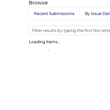
Browse
Recent Submissions
By Issue Da
Browsing Especilizaci
Loading items...