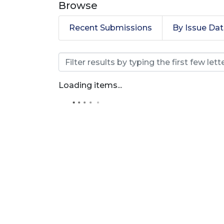
Browse
Recent Submissions
By Issue Da
Browsing Zootecnia by
Loading items...