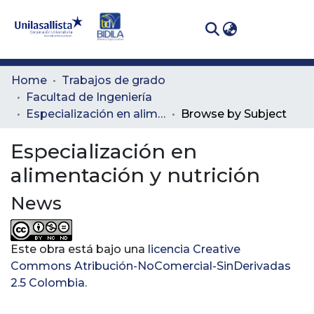
(curren
Log In
Communities
Home
Trabajos de grado
& Collections
Facultad de Ingeniería
Especialización en alimentación y nutrición
Browse by Subject
All of DSpace
Especialización en
alimentación y nutrición
News
Este obra está bajo una
licencia Creative
Commons Atribución-NoComercial-SinDerivadas
2.5 Colombia
.