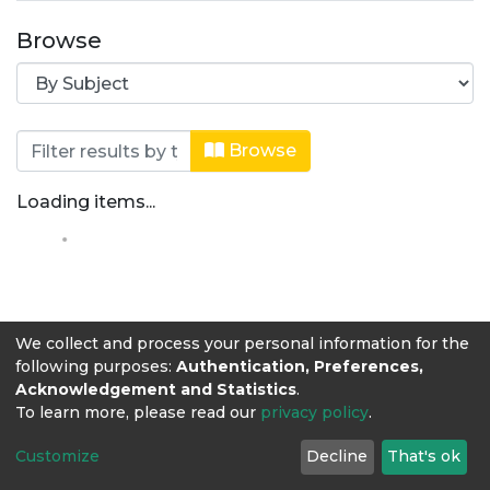
Browse
Browsing Especialización en alimenta
Browse
Loading items...
We collect and process your personal information for the
following purposes:
Authentication, Preferences,
Acknowledgement and Statistics
.
To learn more, please read our
privacy policy
.
Customize
Decline
That's ok