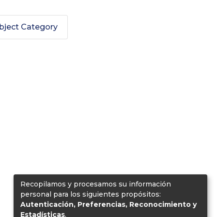
bject Category
y Subject "Aditivos (alimentos)
Recopilamos y procesamos su información
personal para los siguientes propósitos:
Autenticación, Preferencias, Reconocimiento y
Estadísticas
.