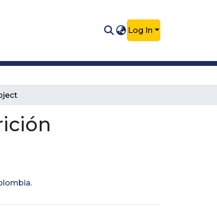
Log In
bject
rición
Colombia
.