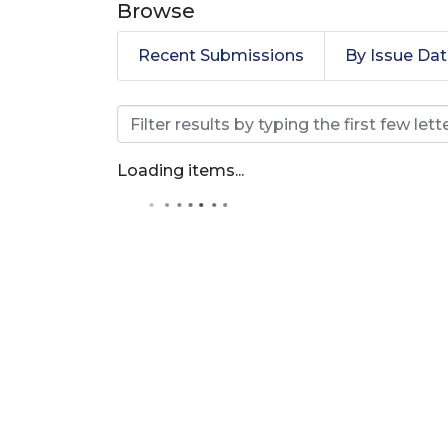
Browse
Recent Submissions
By Issue Da
Browsing Especializació
Loading items...