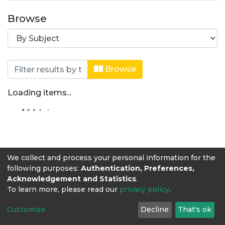
Browse
Browsing Especialización en alimenta
Browse
Loading items...
We collect and process your personal information for the
following purposes:
Authentication, Preferences,
Acknowledgement and Statistics
.
To learn more, please read our
privacy policy
.
Customize
Decline
That's ok