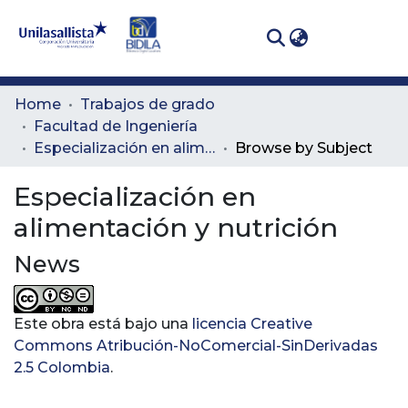
(curren
Log In
Communities
Home
Trabajos de grado
& Collections
Facultad de Ingeniería
Especialización en alimentación y nutrición
Browse by Subject
All of DSpace
Especialización en
alimentación y nutrición
News
Este obra está bajo una
licencia Creative
Commons Atribución-NoComercial-SinDerivadas
2.5 Colombia
.