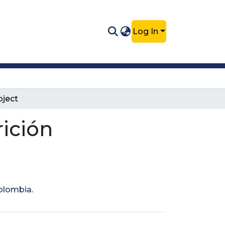
Log In
bject
rición
Colombia
.