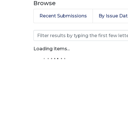
Browse
Recent Submissions
By Issue Da
Browsing Especializaci
Loading items...