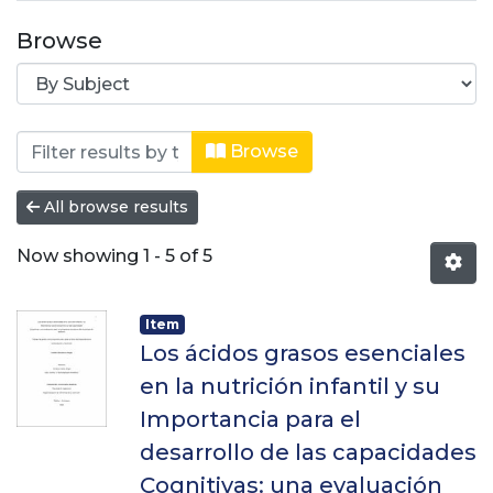
Browse
Browsing Especialización en aliment
Browse
All browse results
Now showing
1 - 5 of 5
Item
Los ácidos grasos esenciales
en la nutrición infantil y su
Importancia para el
desarrollo de las capacidades
Cognitivas: una evaluación