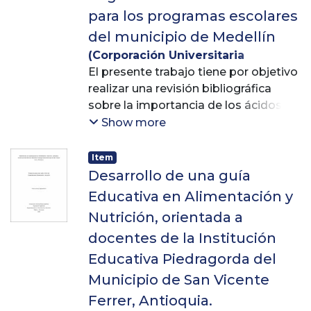
para los programas escolares
del municipio de Medellín
(
Corporación Universitaria
Lasallista
El presente trabajo tiene por objetivo
,
2016
)
Descanse Vargas,
Andrés
realizar una revisión bibliográfica
;
Cañas Ángel, Zoraida
sobre la importancia de los ácidos
grasos esenciales, docosahexaenoico
Show more
(DHA, 22:6(n-3)) y el
eicosapentaenoico (EPA, 20:5(n-3)),
Item
en el desarrollo de las habilidades
Desarrollo de una guía
cognitivas de los niños y la necesidad
Educativa en Alimentación y
de incorporación en los programas
Nutrición, orientada a
de alimentación escolar del
docentes de la Institución
municipio de Medellín.
El DHA y EPA son ácidos grasos
Educativa Piedragorda del
esenciales que forman parte de las
Municipio de San Vicente
estructuras neurales, lo que los hace
Ferrer, Antioquia.
fundamentales para el desarrollo del