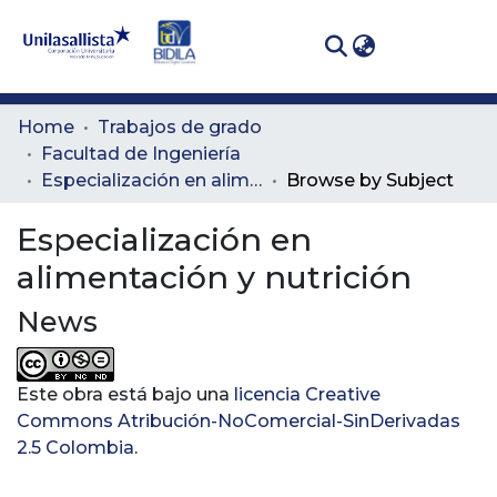
(curren
Log In
Communities
Home
Trabajos de grado
& Collections
Facultad de Ingeniería
Especialización en alimentación y nutrición
Browse by Subject
All of DSpace
Especialización en
alimentación y nutrición
News
Este obra está bajo una
licencia Creative
Commons Atribución-NoComercial-SinDerivadas
2.5 Colombia
.