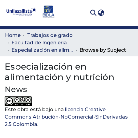
(curren
Log In
Communities
Home
Trabajos de grado
& Collections
Facultad de Ingeniería
Especialización en alimentación y nutrición
Browse by Subject
All of DSpace
Especialización en
alimentación y nutrición
News
Este obra está bajo una
licencia Creative
Commons Atribución-NoComercial-SinDerivadas
2.5 Colombia
.