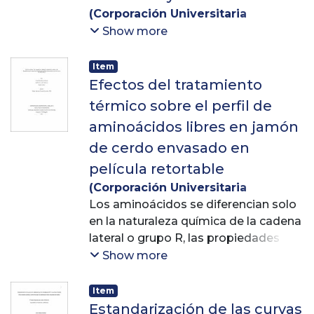
(
Corporación Universitaria
Lasallista
,
2017
)
Gaviria Bolívar,
Show more
Eliana María
;
Montes Amador, Luis
Hernán
;
Benavides Paz, Yara
Item
Licceth
Efectos del tratamiento
térmico sobre el perfil de
aminoácidos libres en jamón
de cerdo envasado en
película retortable
(
Corporación Universitaria
Lasallista
Los aminoácidos se diferencian solo
,
2013-04-17
)
Herrera,
Fredy Humberto
en la naturaleza química de la cadena
;
Valencia,
Guillermo León
lateral o grupo R, las propiedades
;
Llanos Ríos,
Natalia
físico-químicas, como la carga neta,
Show more
la solubilidad, las posibilidades de
reaccionar con otros aminoácidos o
Item
compuestos hace que este tipo de
Estandarización de las curvas