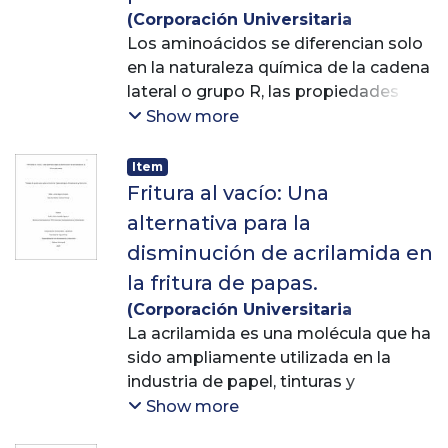
(
Corporación Universitaria
Lasallista
Los aminoácidos se diferencian solo
,
2013-04-17
)
Herrera,
Fredy Humberto
en la naturaleza química de la cadena
;
Valencia,
Guillermo León
lateral o grupo R, las propiedades
;
Llanos Ríos,
Natalia
físico-químicas, como la carga neta,
Show more
la solubilidad, las posibilidades de
reaccionar con otros aminoácidos o
Item
compuestos hace que este tipo de
Fritura al vacío: Una
analitos tengan gran reactividad
alternativa para la
química. Interacciones entre los
disminución de acrilamida en
grupos laterales de los aminoácidos
la fritura de papas.
(aa) que dan lugar a la formación de
enlaces pseudopeptídicos y de
(
Corporación Universitaria
lisinoalanina, interacciones de
Lasallista
La acrilamida es una molécula que ha
,
2019
)
Segura Duque,
carbohidratos con proteínas y/o
Alba Lucia
sido ampliamente utilizada en la
;
Gómez Posas, Sandra
aminoácidos: reacción de Maillard,
Milena
industria de papel, tinturas y
;
Giraldo Aguirre, Ana Liliana
que se inicia con la reacción entre un
plásticos; sin embargo, hacia el año
Show more
grupo amino y un compuesto
2002 se identifica su presencia en