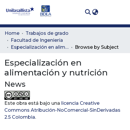
(curren
Log In
Communities
Home
Trabajos de grado
& Collections
Facultad de Ingeniería
Especialización en alimentación y nutrición
Browse by Subject
All of DSpace
Especialización en
alimentación y nutrición
News
Este obra está bajo una
licencia Creative
Commons Atribución-NoComercial-SinDerivadas
2.5 Colombia
.