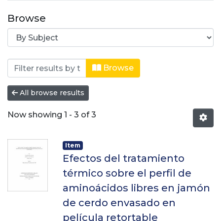
Browse
Browsing Especialización en alimenta
Browse
All browse results
Now showing
1 - 3 of 3
Item
Efectos del tratamiento
térmico sobre el perfil de
aminoácidos libres en jamón
de cerdo envasado en
película retortable