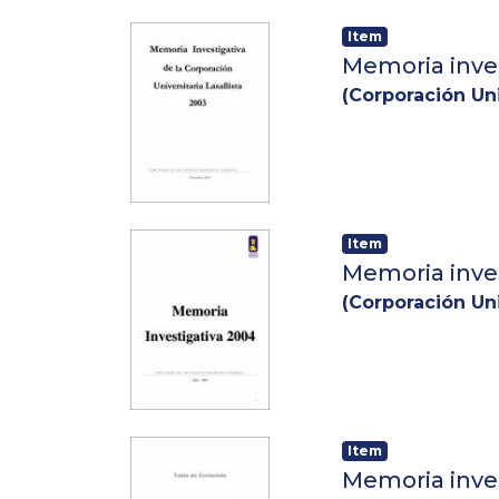
misional de la in
difusión del cono
Item
durante el año 20
Memoria inve
(
Corporación Uni
Item
Memoria inve
(
Corporación Uni
Item
Memoria inve