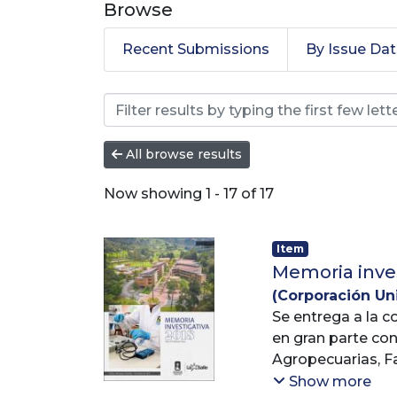
Browse
Recent Submissions
By Issue Da
Browsing Memoria invest
All browse results
Now showing
1 - 17 of 17
Item
Memoria inves
(
Corporación Univ
Lasallista
Se entrega a la c
;
Vicer
en gran parte con
Agropecuarias, Fa
En este important
Show more