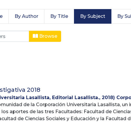
te
By Author
By Title
By Subject
By Su
igativa by Subject "Corporación
Browse
tigativa 2018
ersitaria Lasallista, Editorial Lasallista.
,
2018
)
Corpo
omunidad de la Corporación Universitaria Lasallista, un
rectoría de Investigación
 los aportes de las tres Facultades: Facultad de Ciencia
cultad de Ciencias Sociales y Educación y la Facultad d
e compilado, se resaltan los logros más significativos 