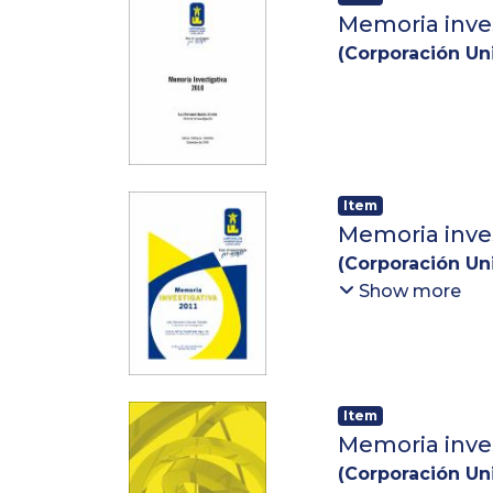
Memoria inves
(
Corporación Uni
Item
Memoria inves
(
Corporación Uni
Aguirre, Jovany 
Show more
Item
Memoria inves
(
Corporación Uni