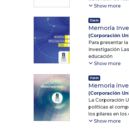
Es política de la
Show more
conocimiento, en
los ámbitos cientí
Item
y así
Memoria Inves
podersatisfacer 
(
Corporación Univ
Para continuar co
Lasallista
Para presentar la
;
Vicer
lograr
Investigación Las
el cumplimiento d
educación
año
superior. Tanto l
Show more
2014 la Vicerrect
entienden
la función misio
Item
de nuestra riquez
Memoria inves
de crear y fortal
(
Corporación Univ
y la tecnología, 
Lasallista
La Corporación Un
;
Vicer
el respeto por lo
políticas el com
sectores
los pilares en lo
educativo, cultural
profesionales, s
Show more
Basada en los prin
y la formación de