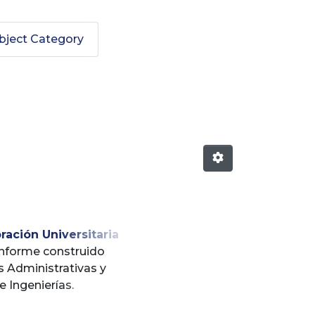
bject Category
 Universitaria Lasallista"
ración Universitaria
 informe construido
s Administrativas y
e Ingenierías.
en la función