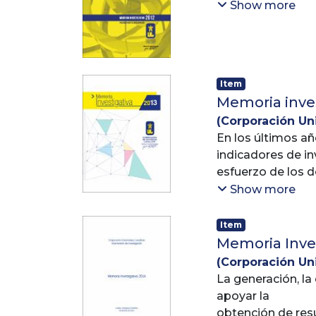
Aguirre, Jovany 
Show more
Item
Memoria inves
(
Corporación Univ
Lasallista
En los últimos añ
;
Vicer
indicadores de in
esfuerzo de los d
cada vez con mayo
Show more
hace recuento de 
generación y difu
Item
Corporación se h
Memoria Inves
de cada meta del 
(
Corporación Univ
Lasallista
La generación, l
;
Vicer
apoyar la
obtención de resu