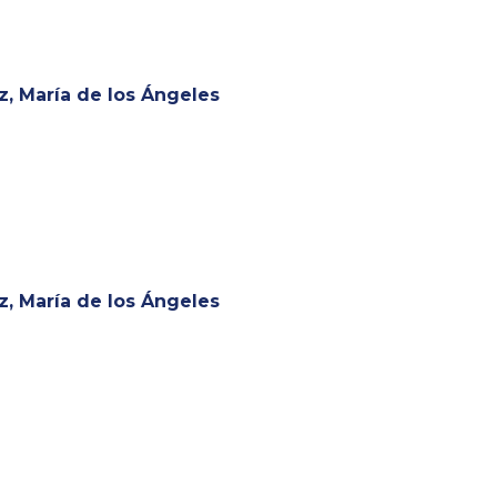
ación, generación y
 investigativas
, María de los Ángeles
, María de los Ángeles