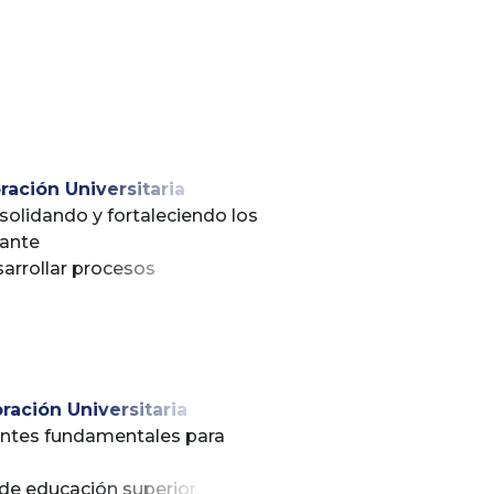
ración Universitaria
nsolidando y fortaleciendo los
tante
sarrollar procesos
errectoría de Investigación
nsolidación,
 como proceso misional de la
umplimiento
ración Universitaria
nentes fundamentales para
 de educación superior.