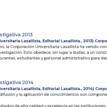
Arley
tigativa 2013
ersitaria Lasallista, Editorial Lasallista.
,
2013
)
Corpo
os, la Corporación Universitaria Lasallista ha venido co
rectoría de Investigación
vestigación. Esto obedece, sin lugar a dudas, a un cons
ocentes, estudiantes y personal administrativo para de
r calidad y pertinencia. En la presente Memoria, la Vic
los principales logros obtenidos en los aspectos de co
sión del conocimiento, resaltando que la investigación
a caracterizado por avanzar significativamente en el c
tigativa 2014
Plan de Desarrollo 2011 - 2015.
ersitaria Lasallista, Editorial Lasallista.
,
2014
)
Corpo
a difusión y la aplicación de conocimientos son compo
rectoría de Investigación
ltados de alta calidad y excelencia en las instituciones