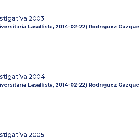
vestigación, agrupada en tres grandes campos: consolid
cimiento. Esta memoria reseña la ejecución de acciones
18.
stigativa 2003
versitaria Lasallista
,
2014-02-22
)
Rodríguez Gázquez
stigativa 2004
versitaria Lasallista
,
2014-02-22
)
Rodríguez Gázquez
stigativa 2005