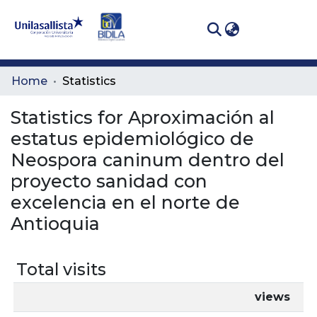
(curren
Log In
Communities
Home
Statistics
& Collections
Statistics for Aproximación al
All of DSpace
estatus epidemiológico de
Neospora caninum dentro del
proyecto sanidad con
excelencia en el norte de
Antioquia
Total visits
views