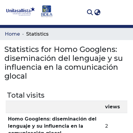
(curren
Log In
Communities
Home
Statistics
& Collections
Statistics for Homo Googlens:
All of DSpace
diseminación del lenguaje y su
influencia en la comunicación
glocal
Total visits
views
Homo Googlens: diseminación del
lenguaje y su influencia en la
2