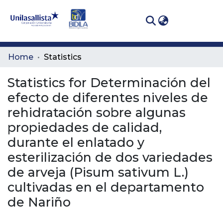
(curren
Log In
Communities
Home
Statistics
& Collections
Statistics for Determinación del
All of DSpace
efecto de diferentes niveles de
rehidratación sobre algunas
propiedades de calidad,
durante el enlatado y
esterilización de dos variedades
de arveja (Pisum sativum L.)
cultivadas en el departamento
de Nariño