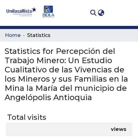
(curren
Log In
Communities
Home
Statistics
& Collections
Statistics for Percepción del
All of DSpace
Trabajo Minero: Un Estudio
Cualitativo de las Vivencias de
los Mineros y sus Familias en la
Mina la María del municipio de
Angelópolis Antioquia
Total visits
views