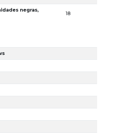
unidades negras,
18
ws