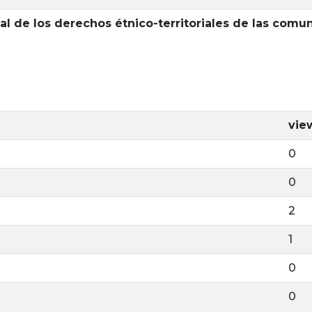
cial de los derechos étnico-territoriales de las com
vie
0
0
2
1
0
0