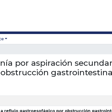
ce
nía por aspiración secundari
obstrucción gastrointestina
 reflujo gastroesofágico por obstrucción gastroint