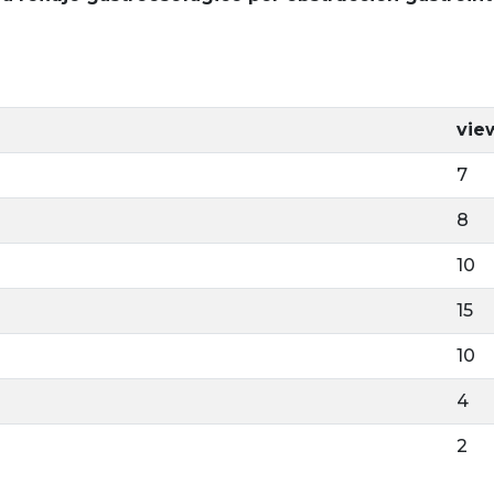
vie
7
8
10
15
10
4
2