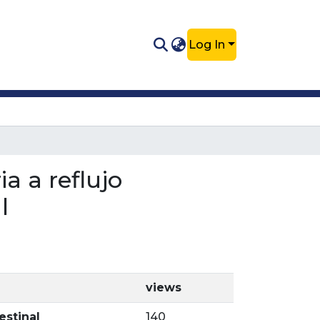
Log In
a a reflujo
l
views
estinal
140