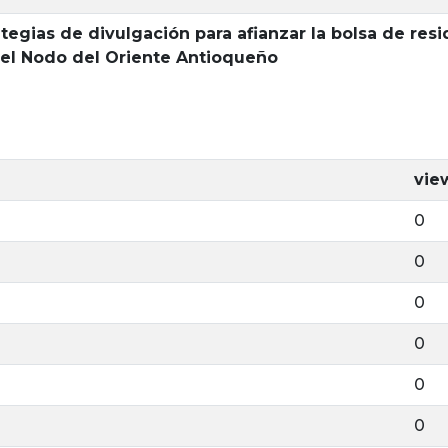
tegias de divulgación para afianzar la bolsa de resi
n el Nodo del Oriente Antioqueño
vie
0
0
0
0
0
0