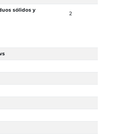
duos sólidos y
2
ws