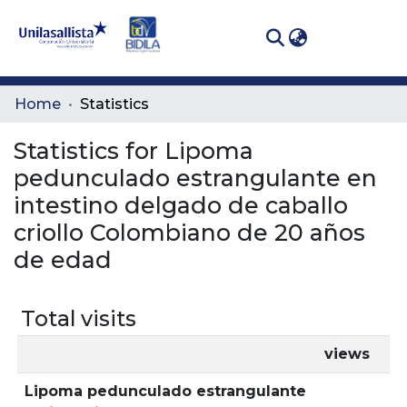
(curren
Log In
Communities
Home
Statistics
& Collections
Statistics for Lipoma
All of DSpace
pedunculado estrangulante en
intestino delgado de caballo
criollo Colombiano de 20 años
de edad
Total visits
views
Lipoma pedunculado estrangulante