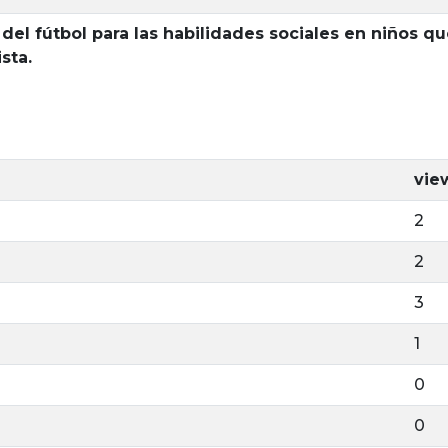
el fútbol para las habilidades sociales en niños que
sta.
vie
2
2
3
1
0
0