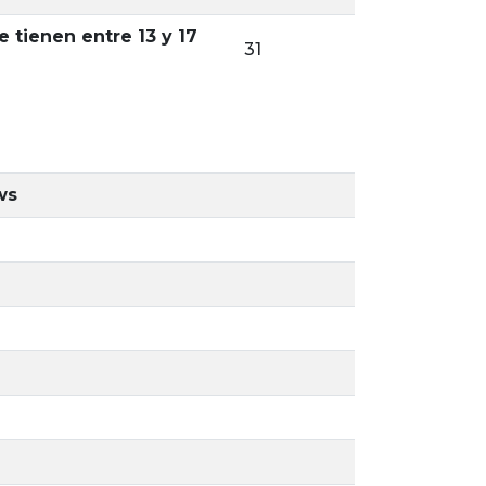
 tienen entre 13 y 17
31
ws