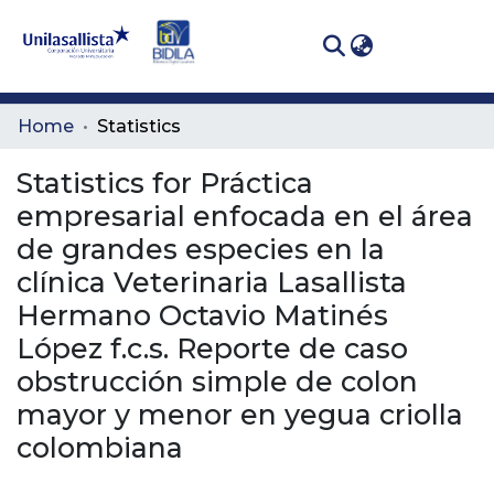
(curren
Log In
Communities
Home
Statistics
& Collections
Statistics for Práctica
All of DSpace
empresarial enfocada en el área
de grandes especies en la
clínica Veterinaria Lasallista
Hermano Octavio Matinés
López f.c.s. Reporte de caso
obstrucción simple de colon
mayor y menor en yegua criolla
colombiana