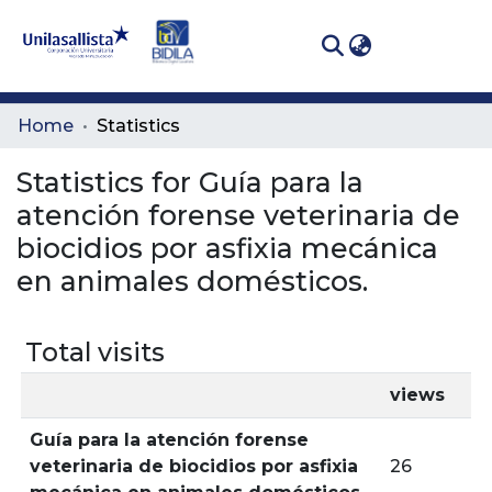
(curren
Log In
Communities
Home
Statistics
& Collections
Statistics for Guía para la
All of DSpace
atención forense veterinaria de
biocidios por asfixia mecánica
en animales domésticos.
Total visits
views
Guía para la atención forense
veterinaria de biocidios por asfixia
26