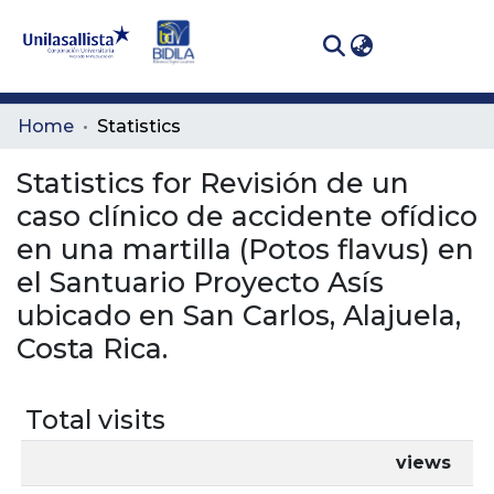
(curren
Log In
Communities
Home
Statistics
& Collections
Statistics for Revisión de un
All of DSpace
caso clínico de accidente ofídico
en una martilla (Potos flavus) en
el Santuario Proyecto Asís
ubicado en San Carlos, Alajuela,
Costa Rica.
Total visits
views