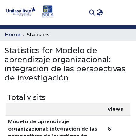
(curren
Log In
Communities
Home
Statistics
& Collections
Statistics for Modelo de
All of DSpace
aprendizaje organizacional:
integración de las perspectivas
de investigación
Total visits
views
Modelo de aprendizaje
organizacional: integración de las
6