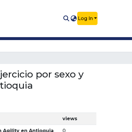
Log In
jercicio por sexo y
tioquia
views
 Agility en Antioquia
0