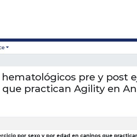
ce
s hematológicos pre y post e
que practican Agility en An
rcicio por sexo y por edad en caninos que practican