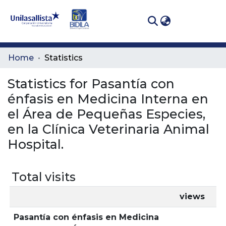
(curren
Log In
Communities
Home
Statistics
& Collections
Statistics for Pasantía con
All of DSpace
énfasis en Medicina Interna en
el Área de Pequeñas Especies,
en la Clínica Veterinaria Animal
Hospital.
Total visits
views
Pasantía con énfasis en Medicina