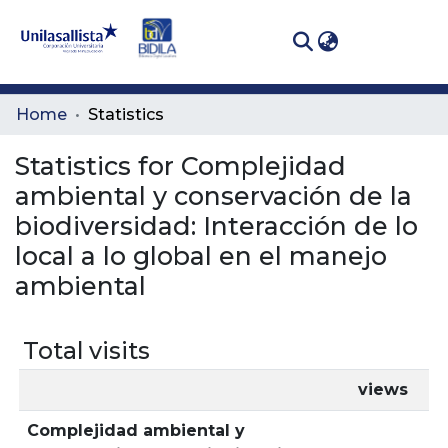
(curren
Log In
Communities
Home
Statistics
& Collections
Statistics for Complejidad
All of DSpace
ambiental y conservación de la
biodiversidad: Interacción de lo
local a lo global en el manejo
ambiental
Total visits
views
Complejidad ambiental y