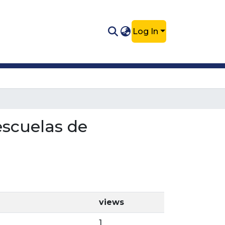
Log In
escuelas de
views
1