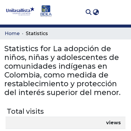
(curren
Log In
Communities
Home
Statistics
& Collections
Statistics for La adopción de
All of DSpace
niños, niñas y adolescentes de
comunidades indígenas en
Colombia, como medida de
restablecimiento y protección
del interés superior del menor.
Total visits
views