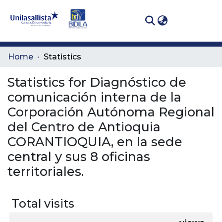
(curren
Log In
Communities
Home
Statistics
& Collections
Statistics for Diagnóstico de
All of DSpace
comunicación interna de la
Corporación Autónoma Regional
del Centro de Antioquia
CORANTIOQUIA, en la sede
central y sus 8 oficinas
territoriales.
Total visits