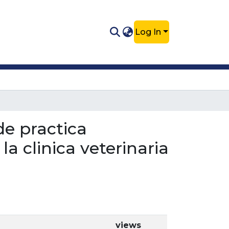
Log In
de practica
a clinica veterinaria
views