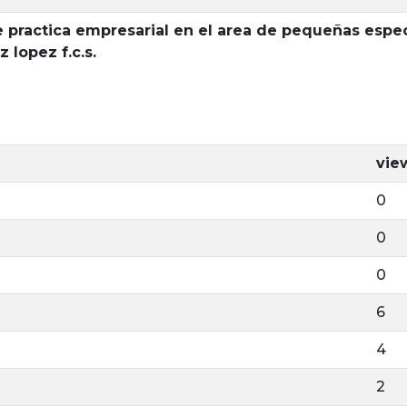
 practica empresarial en el area de pequeñas especi
 lopez f.c.s.
vie
0
0
0
6
4
2