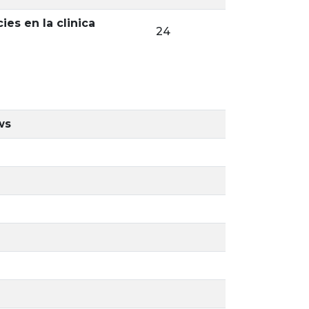
es en la clinica
24
ws