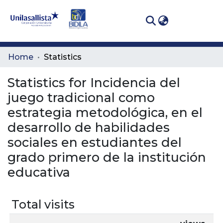
(curren
Log In
Communities
Home
Statistics
& Collections
Statistics for Incidencia del
All of DSpace
juego tradicional como
estrategia metodológica, en el
desarrollo de habilidades
sociales en estudiantes del
grado primero de la institución
educativa
Total visits