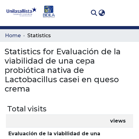
(curren
Log In
Communities
Home
Statistics
& Collections
Statistics for Evaluación de la
All of DSpace
viabilidad de una cepa
probiótica nativa de
Lactobacillus casei en queso
crema
Total visits
views
Evaluación de la viabilidad de una