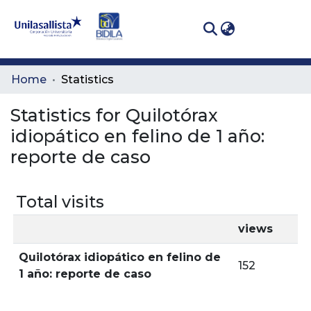
(curren
Log In
Communities
Home
Statistics
& Collections
Statistics for Quilotórax
All of DSpace
idiopático en felino de 1 año:
reporte de caso
Total visits
views
Quilotórax idiopático en felino de
152
1 año: reporte de caso