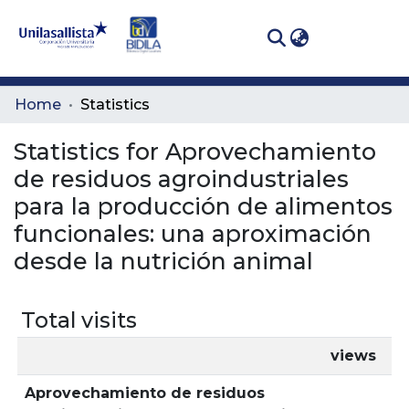
(curren
Log In
Communities
Home
Statistics
& Collections
Statistics for Aprovechamiento
All of DSpace
de residuos agroindustriales
para la producción de alimentos
funcionales: una aproximación
desde la nutrición animal
Total visits
views
Aprovechamiento de residuos