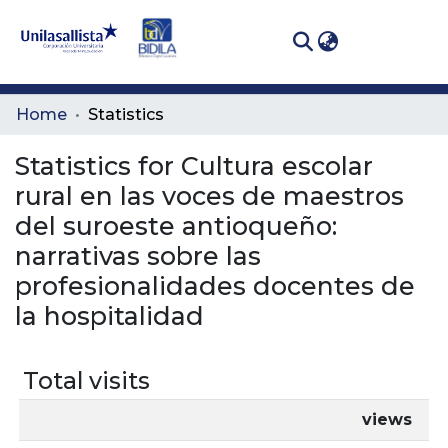
(curren
Log In
Communities
Home
Statistics
& Collections
Statistics for Cultura escolar
All of DSpace
rural en las voces de maestros
del suroeste antioqueño:
narrativas sobre las
profesionalidades docentes de
la hospitalidad
Total visits
views