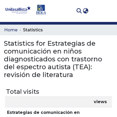
(curren
Log In
Communities
Home
Statistics
& Collections
Statistics for Estrategias de
All of DSpace
comunicación en niños
diagnosticados con trastorno
del espectro autista (TEA):
revisión de literatura
Total visits
views
Estrategias de comunicación en