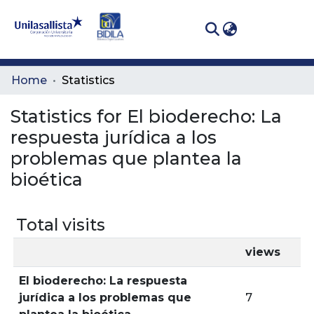
(curren
Log In
Communities
Home
Statistics
& Collections
Statistics for El bioderecho: La
All of DSpace
respuesta jurídica a los
problemas que plantea la
bioética
Total visits
views
El bioderecho: La respuesta
jurídica a los problemas que
7