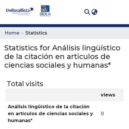
(curren
Log In
Communities
Home
Statistics
& Collections
Statistics for Análisis lingüístico
All of DSpace
de la citación en artículos de
ciencias sociales y humanas*
Total visits
views
Análisis lingüístico de la citación
en artículos de ciencias sociales y
0
humanas*